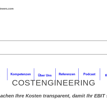
gineers.com
Kompetenzen
Referenzen
Podcast
Über Uns
K
COSTENGINEERING
achen Ihre Kosten transparent, damit Ihr EBIT s