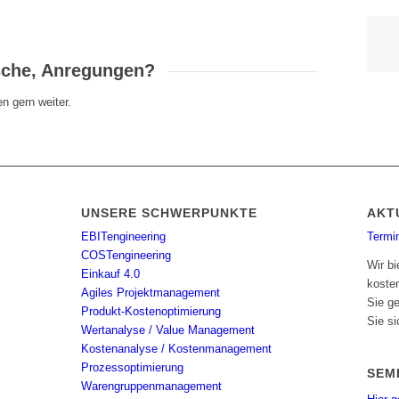
sche, Anregungen?
n gern weiter.
UNSERE SCHWERPUNKTE
AKT
EBITengineering
Termi
COSTengineering
Wir bi
Einkauf 4.0
koste
Agiles Projektmanagement
Sie g
Produkt-Kostenoptimierung
Sie si
Wertanalyse / Value Management
Kostenanalyse / Kostenmanagement
Prozessoptimierung
SEM
Warengruppenmanagement