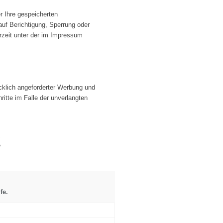
r Ihre gespeicherten
uf Berichtigung, Sperrung oder
zeit unter der im Impressum
cklich angeforderter Werbung und
ritte im Falle der unverlangten
E
lfe
.