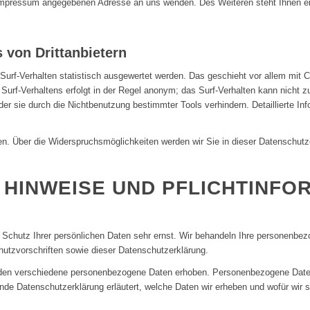
m Impressum angegebenen Adresse an uns wenden. Des Weiteren steht Ihnen e
 von Drittanbietern
urf-Verhalten statistisch ausgewertet werden. Das geschieht vor allem mit 
urf-Verhaltens erfolgt in der Regel anonym; das Surf-Verhalten kann nicht z
r sie durch die Nichtbenutzung bestimmter Tools verhindern. Detaillierte Inf
n. Über die Widerspruchsmöglichkeiten werden wir Sie in dieser Datenschutze
E HINWEISE UND PFLICHTINFO
 Schutz Ihrer persönlichen Daten sehr ernst. Wir behandeln Ihre personenbez
utzvorschriften sowie dieser Datenschutzerklärung.
den verschiedene personenbezogene Daten erhoben. Personenbezogene Daten 
ende Datenschutzerklärung erläutert, welche Daten wir erheben und wofür wir s