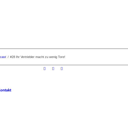
cast
/
#28 Ihr Vertriebler macht zu wenig Tore!
ontakt
U