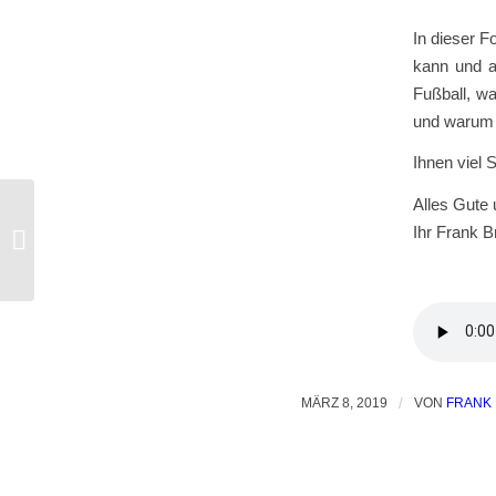
In dieser F
kann und a
Fußball, w
und warum w
Ihnen viel 
Alles Gute
Ihr Frank B
Comic-Strip #12 EduSCRUM
MÄRZ 8, 2019
/
VON
FRANK