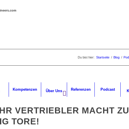
gineers.com
Du bist hier:
Startseite
/
Blog
/
Pod
Kompetenzen
Referenzen
Podcast
Über Uns
K
IHR VERTRIEBLER MACHT Z
IG TORE!