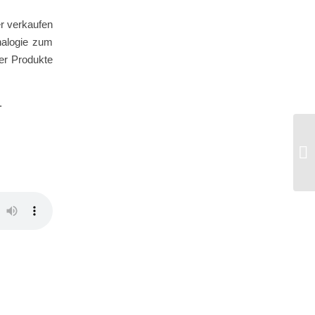
er verkaufen
nalogie zum
er Produkte
.
#2
mi