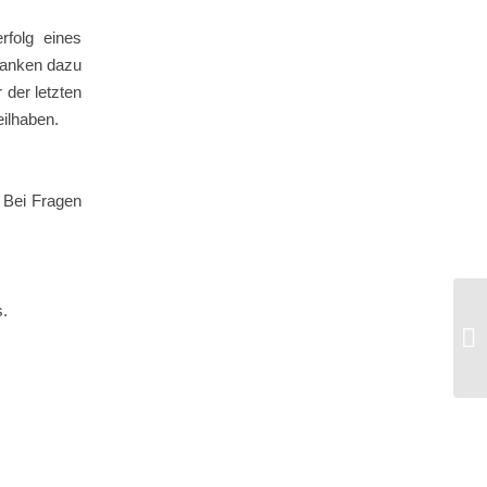
rfolg eines
edanken dazu
der letzten
eilhaben.
 Bei Fragen
s.
#3
Pe