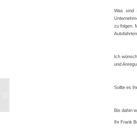
Was sind d
Unternehmen
zu folgen.
Autofahrten
Ich wünsch
und Anregu
Sollte es I
Comic-Strip #13 Virtuelles Meeting
Bis dahin 
Ihr Frank B