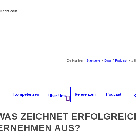
gineers.com
Du bist hier:
Startseite
/
Blog
/
Podcast
/
#3
Kompetenzen
Referenzen
Podcast
Über Uns
K
 WAS ZEICHNET ERFOLGREIC
ERNEHMEN AUS?