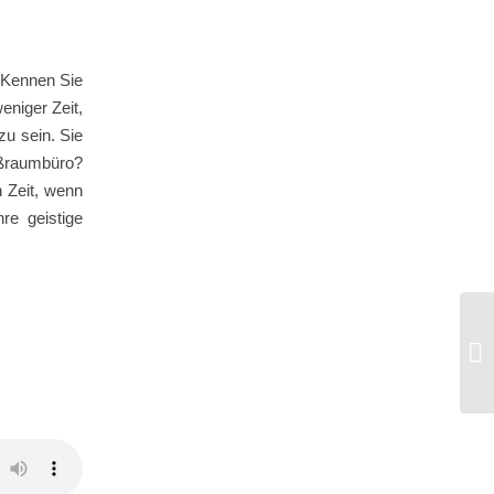
 Kennen Sie
niger Zeit,
zu sein. Sie
oßraumbüro?
n Zeit, wenn
hre geistige
#1
Pr