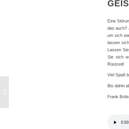
GEIS
Eine Störu
das auch? 
um sich wie
lassen sic
Lassen Sie 
Sie sich we
Rüstzeit!
Viel Spaß b
Bis dahin a
#8 Kostenanalyse im indirekten
Einkauf – kurzer Seminarrückblick
Frank Brök