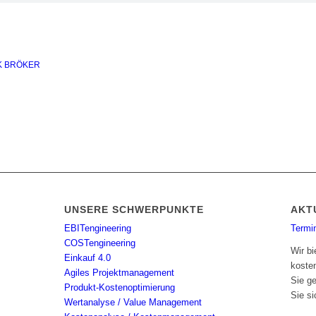
K BRÖKER
UNSERE SCHWERPUNKTE
AKT
EBITengineering
Termi
COSTengineering
Wir bi
Einkauf 4.0
koste
Agiles Projektmanagement
Sie g
Produkt-Kostenoptimierung
Sie si
Wertanalyse / Value Management